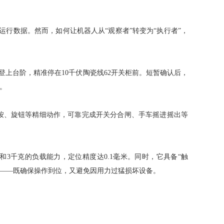
运行数据。然而，如何让机器人从“观察者”转变为“执行者”，
上台阶，精准停在10千伏陶瓷线62开关柜前。短暂确认后，
。
按、旋钮等精细动作，可靠完成开关分合闸、手车摇进摇出等
和3千克的负载能力，定位精度达0.1毫米。同时，它具备“触
控——既确保操作到位，又避免因用力过猛损坏设备。