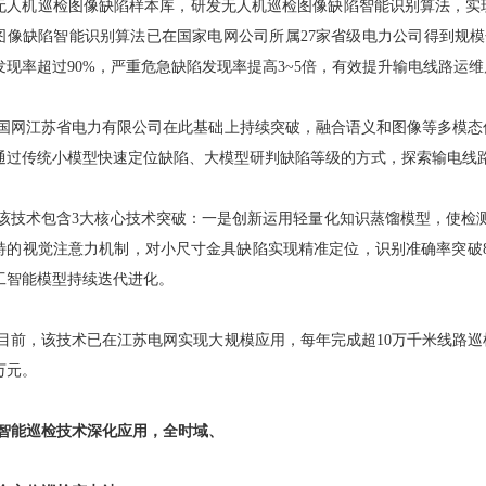
无人机巡检图像缺陷样本库，研发无人机巡检图像缺陷智能识别算法，实
图像缺陷智能识别算法已在国家电网公司所属27家省级电力公司得到规
发现率超过90%，严重危急缺陷发现率提高3~5倍，有效提升输电线路运
国网江苏省电力有限公司在此基础上持续突破，融合语义和图像等多模态
通过传统小模型快速定位缺陷、大模型研判缺陷等级的方式，探索输电线
该技术包含3大核心技术突破：一是创新运用轻量化知识蒸馏模型，使检测
特的视觉注意力机制，对小尺寸金具缺陷实现精准定位，识别准确率突破
工智能模型持续迭代进化。
目前，该技术已在江苏电网实现大规模应用，每年完成超10万千米线路
万元。
智能巡检技术深化应用，全时域、