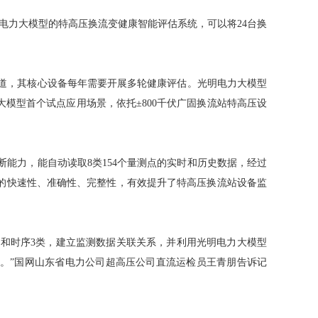
明电力大模型的特高压换流变健康智能评估系统，可以将24台换
通道，其核心设备每年需要开展多轮健康评估。光明电力大模型
模型首个试点应用场景，依托±800千伏广固换流站特高压设
断能力，能自动读取8类154个量测点的实时和历史数据，经过
的快速性、准确性、完整性，有效提升了特高压换流站设备监
像和时序3类，建立监测数据关联关系，并利用光明电力大模型
。”国网山东省电力公司超高压公司直流运检员王青朋告诉记