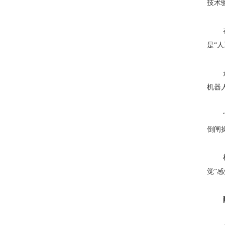
技术
是“
机器
倒闸
觉”