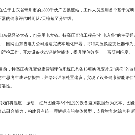
在位于山东省青州市的±800千伏广固换流站，工作人员应用首个基于光
压器的健康评估时间从7天缩短至分钟级。
山东是经济大省，也是用电大省。特高压直流工程是“外电入鲁”的主要
后，国网山东省电力公司迅速完成本地化部署，将特高压换流变压器作为大
能运检工作，开发设备状态评估智能体，提升评估效率，丰富研判维度。
目前，特高压换流变健康智能评估系统已具备13项换流变常见“疾病”的诊
仿生思考生成评估报告，并给出详细处置建议，实现了设备健康智能评估
可靠性。
“我们将温度、振动、红外图像等8个维度的设备监测数据分为文本、图
模态融合能力，构建具有统一理解标准的整体模型，支撑智能体综合判断