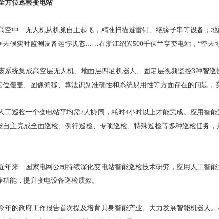
全方位巡检变电站
高空中，无人机从机巢自主起飞，精准扫描避雷针、绝缘子串等设备；地
全天候实时监测设备运行状态……在浙江绍兴500千伏兰亭变电站，“空天
该系统集成高空层无人机、地面层四足机器人、固定层视频监控3种智巡
点位覆盖、图像偏移、算法识别准确性和系统易用性等方面存在的问题，
人工巡检一个变电站平均需2人协同，耗时4小时以上才能完成。应用智
能自主完成全面巡检、例行巡检、专项巡检、特殊巡检等多种巡检任务，
。
近年来，国家电网公司持续深化变电站智能巡检技术研究，应用人工智能
等功能，提升变电设备巡检质效。
今年的政府工作报告首次提及培育具身智能产业、大力发展智能机器人。