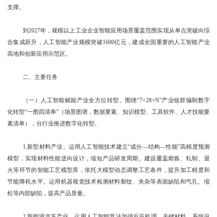
支撑。
到2027年，规模以上工业企业智能应用场景覆盖范围实现从单点突破向综
合集成跃升，人工智能产业规模突破1600亿元，建成全国重要的人工智能产业
高地和创新应用示范区。
二、主要任务
（一）人工智能赋能产业全方位转型。围绕“7+28+N”产业链群编制数字
化转型“一图四清单”（场景图谱，数据要素、知识模型、工具软件、人才技能要
素清单），分行业推进数字化转型。
1.新型材料产业。运用人工智能技术建立“成分—结构—性能”高精度预测
模型，实现材料性能逆向设计，缩短产品研发周期。建设覆盖熔炼、轧制、退
火等环节的智能工艺模型库，依托大模型动态调整工艺条件，提升加工精度和
节能降耗水平。运用机器视觉技术检测材料裂纹、夹杂等表面缺陷和气孔、缩
松等内部缺陷，提高产品质量。
2.新能源汽车产业。运用人工智能算法加强反应机理、关键材料、系统设