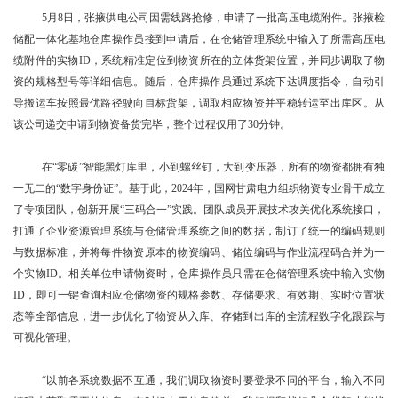
5月8日，张掖供电公司因需线路抢修，申请了一批高压电缆附件。张掖检
储配一体化基地仓库操作员接到申请后，在仓储管理系统中输入了所需高压电
缆附件的实物ID，系统精准定位到物资所在的立体货架位置，并同步调取了物
资的规格型号等详细信息。随后，仓库操作员通过系统下达调度指令，自动引
导搬运车按照最优路径驶向目标货架，调取相应物资并平稳转运至出库区。从
该公司递交申请到物资备货完毕，整个过程仅用了30分钟。
在“零碳”智能黑灯库里，小到螺丝钉，大到变压器，所有的物资都拥有独
一无二的“数字身份证”。基于此，2024年，国网甘肃电力组织物资专业骨干成立
了专项团队，创新开展“三码合一”实践。团队成员开展技术攻关优化系统接口，
打通了企业资源管理系统与仓储管理系统之间的数据，制订了统一的编码规则
与数据标准，并将每件物资原本的物资编码、储位编码与作业流程码合并为一
个实物ID。相关单位申请物资时，仓库操作员只需在仓储管理系统中输入实物
ID，即可一键查询相应仓储物资的规格参数、存储要求、有效期、实时位置状
态等全部信息，进一步优化了物资从入库、存储到出库的全流程数字化跟踪与
可视化管理。
“以前各系统数据不互通，我们调取物资时要登录不同的平台，输入不同