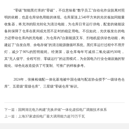
“零碳”智能黑灯库的“零碳”，不仅意味着“数字员工”自动化作业脱离对照
明的依赖，也是仓库绿色用能的体现。仓库屋顶上540平方米的光伏板如同能量
收集器，将充沛的阳光转化为清洁电能，为仓库日常运行供电，配套的储能设
备则保障了仓库在夜间或光照不足时的稳定用电。不仅如此，光伏板发出的电
力还带动仓库内的充电桩，为仓库内7台新能源叉车、扫地机提供绿色动能，构
建起了“自发自用、余电存储”的清洁能源微循环系统。黑灯库运行过程中不用开
灯，减少了90%的照明能耗。经测算，该仓库每年可减排二氧化碳约30吨，
其“无人值守、全程可控、零碳运行”的运营模式，为全国电力行业仓储设施的智
能化、绿色化改造提供了可复制、可推广的样板参考。
2024年，张掖检储配一体化基地被中国仓储与配送协会授予“一级绿色仓
库”、五星级“星级仓库”、三星级“零碳仓库”标识。
下一篇：
国网湖北电力构建“充换岸储”一体化虚拟电厂调频技术体系
上一篇：
上海37家虚拟电厂最大调用能力超70万千瓦