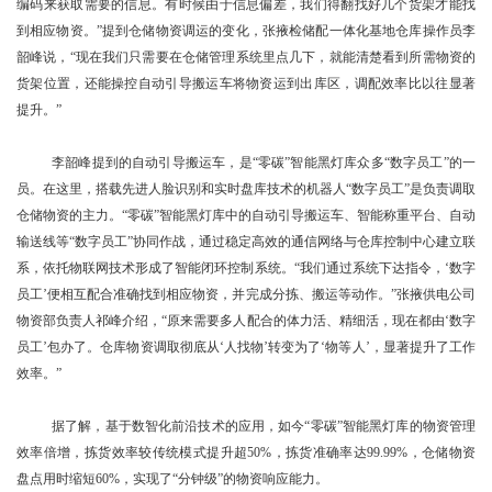
编码来获取需要的信息。有时候由于信息偏差，我们得翻找好几个货架才能找
到相应物资。”提到仓储物资调运的变化，张掖检储配一体化基地仓库操作员李
韶峰说，“现在我们只需要在仓储管理系统里点几下，就能清楚看到所需物资的
货架位置，还能操控自动引导搬运车将物资运到出库区，调配效率比以往显著
提升。”
李韶峰提到的自动引导搬运车，是“零碳”智能黑灯库众多“数字员工”的一
员。在这里，搭载先进人脸识别和实时盘库技术的机器人“数字员工”是负责调取
仓储物资的主力。“零碳”智能黑灯库中的自动引导搬运车、智能称重平台、自动
输送线等“数字员工”协同作战，通过稳定高效的通信网络与仓库控制中心建立联
系，依托物联网技术形成了智能闭环控制系统。“我们通过系统下达指令，‘数字
员工’便相互配合准确找到相应物资，并完成分拣、搬运等动作。”张掖供电公司
物资部负责人祁峰介绍，“原来需要多人配合的体力活、精细活，现在都由‘数字
员工’包办了。仓库物资调取彻底从‘人找物’转变为了‘物等人’，显著提升了工作
效率。”
据了解，基于数智化前沿技术的应用，如今“零碳”智能黑灯库的物资管理
效率倍增，拣货效率较传统模式提升超50%，拣货准确率达99.99%，仓储物资
盘点用时缩短60%，实现了“分钟级”的物资响应能力。