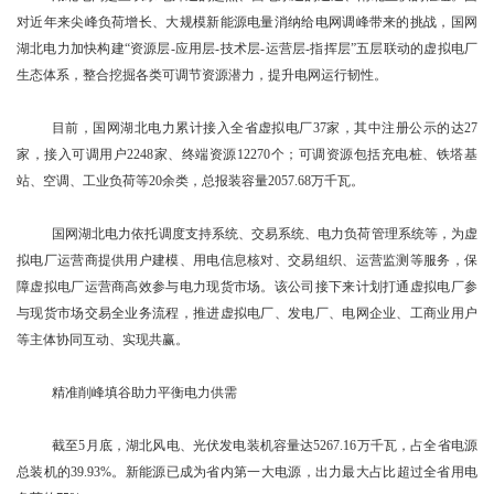
对近年来尖峰负荷增长、大规模新能源电量消纳给电网调峰带来的挑战，国网
湖北电力加快构建“资源层-应用层-技术层-运营层-指挥层”五层联动的虚拟电厂
生态体系，整合挖掘各类可调节资源潜力，提升电网运行韧性。
目前，国网湖北电力累计接入全省虚拟电厂37家，其中注册公示的达27
家，接入可调用户2248家、终端资源12270个；可调资源包括充电桩、铁塔基
站、空调、工业负荷等20余类，总报装容量2057.68万千瓦。
国网湖北电力依托调度支持系统、交易系统、电力负荷管理系统等，为虚
拟电厂运营商提供用户建模、用电信息核对、交易组织、运营监测等服务，保
障虚拟电厂运营商高效参与电力现货市场。该公司接下来计划打通虚拟电厂参
与现货市场交易全业务流程，推进虚拟电厂、发电厂、电网企业、工商业用户
等主体协同互动、实现共赢。
精准削峰填谷助力平衡电力供需
截至5月底，湖北风电、光伏发电装机容量达5267.16万千瓦，占全省电源
总装机的39.93%。新能源已成为省内第一大电源，出力最大占比超过全省用电