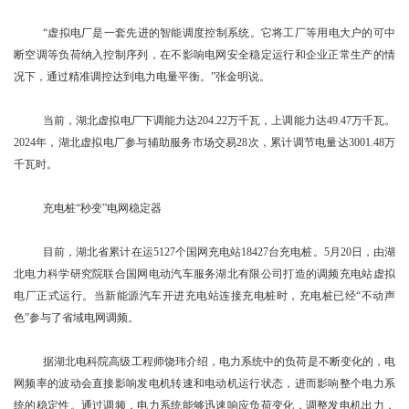
“虚拟电厂是一套先进的智能调度控制系统。它将工厂等用电大户的可中
断空调等负荷纳入控制序列，在不影响电网安全稳定运行和企业正常生产的情
况下，通过精准调控达到电力电量平衡。”张金明说。
当前，湖北虚拟电厂下调能力达204.22万千瓦，上调能力达49.47万千瓦。
2024年，湖北虚拟电厂参与辅助服务市场交易28次，累计调节电量达3001.48万
千瓦时。
充电桩“秒变”电网稳定器
目前，湖北省累计在运5127个国网充电站18427台充电桩。5月20日，由湖
北电力科学研究院联合国网电动汽车服务湖北有限公司打造的调频充电站虚拟
电厂正式运行。当新能源汽车开进充电站连接充电桩时，充电桩已经“不动声
色”参与了省域电网调频。
据湖北电科院高级工程师饶玮介绍，电力系统中的负荷是不断变化的，电
网频率的波动会直接影响发电机转速和电动机运行状态，进而影响整个电力系
统的稳定性。通过调频，电力系统能够迅速响应负荷变化，调整发电机出力，