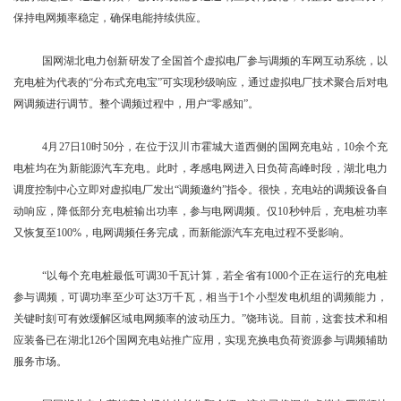
保持电网频率稳定，确保电能持续供应。
国网湖北电力创新研发了全国首个虚拟电厂参与调频的车网互动系统，以
充电桩为代表的“分布式充电宝”可实现秒级响应，通过虚拟电厂技术聚合后对电
网调频进行调节。整个调频过程中，用户“零感知”。
4月27日10时50分，在位于汉川市霍城大道西侧的国网充电站，10余个充
电桩均在为新能源汽车充电。此时，孝感电网进入日负荷高峰时段，湖北电力
调度控制中心立即对虚拟电厂发出“调频邀约”指令。很快，充电站的调频设备自
动响应，降低部分充电桩输出功率，参与电网调频。仅10秒钟后，充电桩功率
又恢复至100%，电网调频任务完成，而新能源汽车充电过程不受影响。
“以每个充电桩最低可调30千瓦计算，若全省有1000个正在运行的充电桩
参与调频，可调功率至少可达3万千瓦，相当于1个小型发电机组的调频能力，
关键时刻可有效缓解区域电网频率的波动压力。”饶玮说。目前，这套技术和相
应装备已在湖北126个国网充电站推广应用，实现充换电负荷资源参与调频辅助
服务市场。