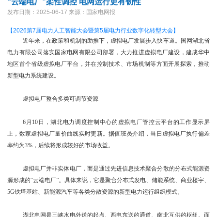
“云端电厂”柔性调控 电网运行更有韧性
发布日期：2025-06-17
来源：国家电网报
【2026第7届电力人工智能大会暨第5届电力行业数字化转型大会】
近年来，在政策和机制的助推下，虚拟电厂发展步入快车道。国网湖北省
电力有限公司落实国家电网有限公司部署，大力推进虚拟电厂建设，建成华中
地区首个省级虚拟电厂平台，并在控制技术、市场机制等方面开展探索，推动
新型电力系统建设。
虚拟电厂整合多类可调节资源
6月10日，湖北电力调度控制中心的虚拟电厂管控云平台的工作显示屏
上，数家虚拟电厂量价曲线实时更新。据值班员介绍，当日虚拟电厂执行偏差
率约为3%，后续将形成较好的市场收益。
虚拟电厂并非实体电厂，而是通过先进信息技术聚合分散的分布式能源资
源形成的“云端电厂”。具体来说，它是聚合分布式发电、储能系统、商业楼宇、
5G铁塔基站、新能源汽车等各类分散资源的新型电力运行组织模式。
湖北电网是三峡水电外送的起点、西电东送的通道、南北互供的枢纽。面