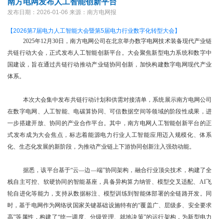
南方电网发布人工智能创新平台
发布日期：2026-01-06
来源：南方电网报
【2026第7届电力人工智能大会暨第5届电力行业数字化转型大会】
2025年12月30日，南方电网公司在北京举办数字电网技术装备现代产业链
共链行动大会，正式发布人工智能创新平台。大会聚焦新型电力系统和数字中
国建设，旨在通过共链行动推动产业链协同创新，加快构建数字电网现代产业
体系。
本次大会集中发布共链行动计划和供需对接清单，系统展示南方电网公司
在数字电网、人工智能、电碳算协同、可信数据空间等领域的阶段性成果，进
一步搭建开放、协同的产业合作平台。其中，南方电网人工智能创新平台的正
式发布成为大会焦点，标志着能源电力行业人工智能应用迈入规模化、体系
化、生态化发展的新阶段，为推动产业链上下游协同创新注入强劲动能。
据悉，该平台基于“云—边—端”协同架构，融合行业顶尖技术，构建了全
栈自主可控、软硬协同的智能基座，具备异构算力纳管、模型交叉适配、AI飞
轮自进化等能力，支持从数据标注、模型训练到智能体部署的全链路开发。同
时，基于电网作为网络状国家关键基础设施特有的“覆盖广、层级多、安全要求
高”等属性，构建了“统一调度、分级管理、就地决策”的运行架构，为新型电力