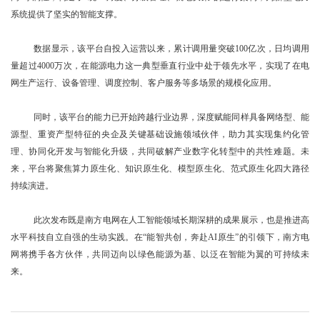
系统提供了坚实的智能支撑。
数据显示，该平台自投入运营以来，累计调用量突破100亿次，日均调用
量超过4000万次，在能源电力这一典型垂直行业中处于领先水平，实现了在电
网生产运行、设备管理、调度控制、客户服务等多场景的规模化应用。
同时，该平台的能力已开始跨越行业边界，深度赋能同样具备网络型、能
源型、重资产型特征的央企及关键基础设施领域伙伴，助力其实现集约化管
理、协同化开发与智能化升级，共同破解产业数字化转型中的共性难题。未
来，平台将聚焦算力原生化、知识原生化、模型原生化、范式原生化四大路径
持续演进。
此次发布既是南方电网在人工智能领域长期深耕的成果展示，也是推进高
水平科技自立自强的生动实践。在“能智共创，奔赴AI原生”的引领下，南方电
网将携手各方伙伴，共同迈向以绿色能源为基、以泛在智能为翼的可持续未
来。