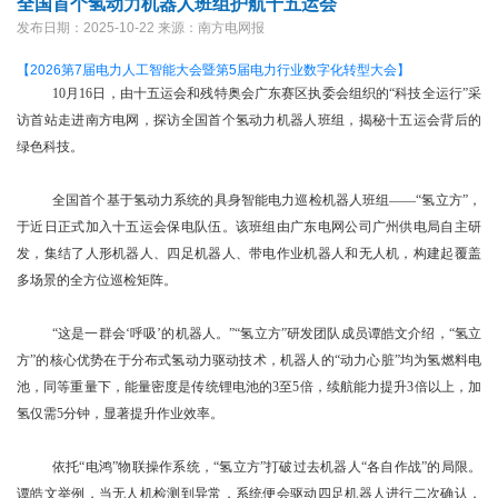
全国首个氢动力机器人班组护航十五运会
发布日期：2025-10-22
来源：南方电网报
【2026第7届电力人工智能大会暨第5届电力行业数字化转型大会】
10月16日，由十五运会和残特奥会广东赛区执委会组织的“科技全运行”采
访首站走进南方电网，探访全国首个氢动力机器人班组，揭秘十五运会背后的
绿色科技。
全国首个基于氢动力系统的具身智能电力巡检机器人班组——“氢立方”，
于近日正式加入十五运会保电队伍。该班组由广东电网公司广州供电局自主研
发，集结了人形机器人、四足机器人、带电作业机器人和无人机，构建起覆盖
多场景的全方位巡检矩阵。
“这是一群会‘呼吸’的机器人。”“氢立方”研发团队成员谭皓文介绍，“氢立
方”的核心优势在于分布式氢动力驱动技术，机器人的“动力心脏”均为氢燃料电
池，同等重量下，能量密度是传统锂电池的3至5倍，续航能力提升3倍以上，加
氢仅需5分钟，显著提升作业效率。
依托“电鸿”物联操作系统，“氢立方”打破过去机器人“各自作战”的局限。
谭皓文举例，当无人机检测到异常，系统便会驱动四足机器人进行二次确认，