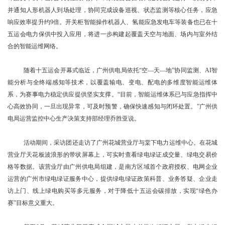
并通知人形机器人到场处理，协同完成设备巡视、状态监测等核心任务，应急
响应效率提升约9倍。开关柜智能操作机器人、氢能应急发电车等装备也已在十
五运会电力保供中投入应用，将进一步构建起覆盖天空与地面、场内与室外结
合的智能运维网络。
随着十五运会开幕式临近，广州供电局依托“空—天—地”协同监测、AI智
能分析与全终端感知等技术，以覆盖输电、变电、配电的多维度智能运维体
系，为赛事电力稳定供应提供坚实支撑。“目前，智能运维体系已与应急指挥中
心高效协同，一旦出现异常，可及时预警，确保快速感知与闭环处置。”广州供
电局运营监控中心生产决策支持部经理乔胜亚说。
活动期间，采访团还走访了广州花城营业厅与棠下电力运维中心。在花城
营业厅天花板波浪形的带状屏幕上，可实时查看绿电绿证成交量、绿电交易价
格等数据。该营业厅由广州供电局组建，是南方区域首个政府授权、电网企业
运营的广州市绿电绿证服务中心，提供绿电绿证政策科普、业务答疑、企业走
访上门、线上绿电购买等多元服务，对于降低十五运会碳排放，实现“绿色办
赛”目标意义重大。