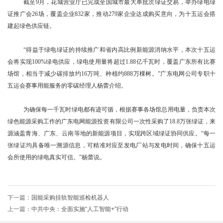
截至9月，花城营业厅已完成全国城市最大单批次绿证交易，举办绿电绿
证推广会26场，覆盖企业832家，推动279家企业达成购买意向，为十五运会搭
建起绿色供应链。
“得益于绿电绿证的持续推广和省内高比例新能源消纳水平，本次十五运
会将实现100%绿电供应，绿电使用量将超过1.88亿千瓦时，覆盖广东所有比赛
场馆，相当于减少碳排放约16万吨、种植约888万棵树。”广东电网公司专职十
五运会赛事用能服务的零碳经理人杨蕾介绍。
为确保每一千瓦时绿电都有迹可循，根据赛事各场馆总用电量，负责本次
绿色能源采购工作的广东电网能源投资有限公司一次性采购了18.8万张绿证，来
源涵盖青海、广东、云南等地的新能源项目，实现跨区域绿证协同供应。“每一
张绿证均具备唯一溯源信息，可精准对应至发电厂站与发电时间，确保十五运
会所使用的绿电真实可信。”杨蕾说。
下一篇：
国能采购挂轨智能巡检机器人
上一篇：
中共中央：全面实施“人工智能+”行动