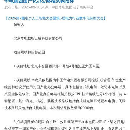
华电集团国产化办公终端采购招标
发布日期：2025-09-30
来源：中国华电集团电子商务平台
【2026第7届电力人工智能大会暨第5届电力行业数字化转型大会】
招标人
北京华电数智云链科技有限公司
项目规模和招标范围
1.项目地址:北京丰台区丽泽路16号院4号楼汇亚大厦37层。
2.项目规模:本次采购范围为中国华电集团有限公司控股(或管理)单位生产
经营和建设所使用的国产化办公终端，具体包括台式机电脑、笔记本电脑以及
桌面虚拟化软件。国产化办公终端框架招标按CPU技术路线划分4个标段，共14
套配置，其中海光、兆芯、麒麟技术路线包括台式机电脑和笔记本电脑，飞腾
技术路线只包括台式机电脑。本次预估采购数量为20000台。
3.招标项目履约期限:自协议生效且框架产品在华电商城正式上架之日起1
年或至下一期国产化办公终端框架协议生效且完成产品上架时止，有效期以二