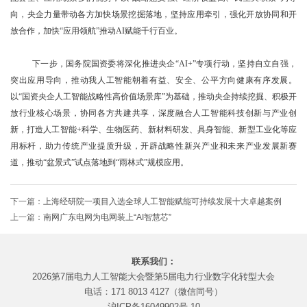
向，央企力量带动各方加快场景挖掘落地，坚持应用牵引，强化开放协同和开
放合作，加快“应用领航”推动AI赋能千行百业。
下一步，国务院国资委将深化推进央企“AI+”专项行动，坚持自立自强，
突出应用导向，推动我人工智能朝着有益、安全、公平方向健康有序发展。
以“国资央企人工智能战略性高价值场景库”为基础，推动央企持续挖掘、积极开
放行业核心场景，协同各方共建共享，深度融合人工智能科技创新与产业创
新，打造人工智能+科学、生物医药、新材料研发、具身智能、新型工业化等应
用标杆，助力传统产业提质升级，开辟战略性新兴产业和未来产业发展新赛
道，推动“盆景式”试点落地到“雨林式”规模应用。
下一篇：
上海经研院一项目入选全球人工智能赋能可持续发展十大卓越案例
上一篇：
南网广东电网为电网装上“AI智慧芯”
联系我们：
2026第7届电力人工智能大会暨第5届电力行业数字化转型大会
电话：171 8013 4127（微信同号）
沪ICP备16049902号-10